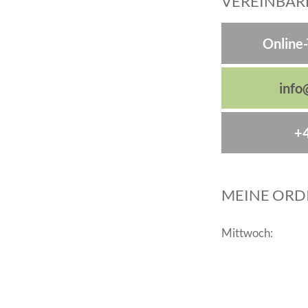
VEREINBARE
Online
info
+4
MEINE ORD
Mittwoch: