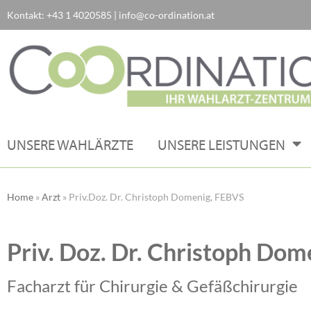
Kontakt:
+43 1 4020585
|
info@co-ordination.at
Zum
Inhalt
springen
UNSERE WAHLÄRZTE
UNSERE LEISTUNGEN
Home
»
Arzt
»
Priv.Doz. Dr. Christoph Domenig, FEBVS
Priv. Doz. Dr. Christoph Do
Facharzt für Chirurgie & Gefäßchirurgie