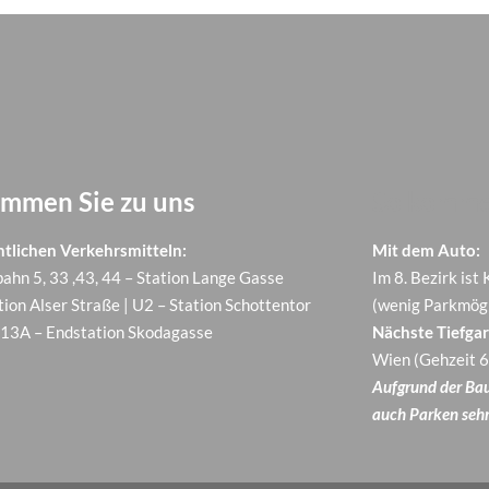
ommen Sie zu uns
So komme
ntlichen Verkehrsmitteln:
Mit dem Auto:
ahn 5, 33 ,43, 44 – Station Lange Gasse
Im 8. Bezirk ist
tion Alser Straße | U2 – Station Schottentor
(wenig Parkmögl
13A – Endstation Skodagasse
Nächste Tiefgar
Wien (Gehzeit 6
Aufgrund der Baus
auch Parken sehr