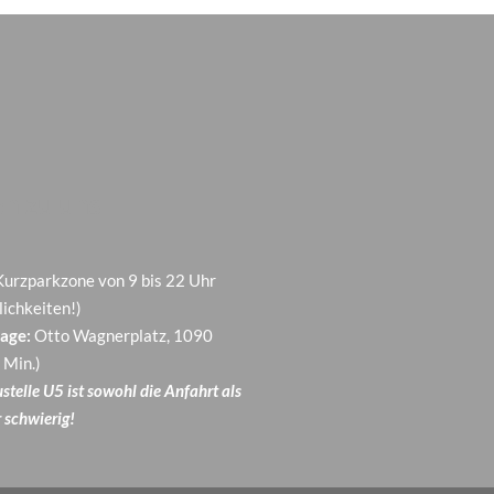
n zu uns
 Kurzparkzone von 9 bis 22 Uhr
ichkeiten!)
age:
Otto Wagnerplatz, 1090
 Min.)
telle U5 ist sowohl die Anfahrt als
 schwierig!