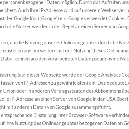
abe personenbezogener Daten möglich. Durch das Aufrufen un
chert. Auch Ihre IP-Adresse wird auf unserem Webserver ni
st der Google Inc. („Google“) ein. Google verwendet Cookies.
rch die Nutzer werden in der Regel an einen Server von Goog
tzen, um die Nutzung unseres Onlineangebotes durch die Nut
enzustellen und um weitere mit der Nutzung dieses Onlineang
 Dabei können aus den verarbeiteten Daten pseudonyme Nutzu
misierung (auf dieser Webseite wurde der Google Analytics Co
fassen von IP-Adressen zu gewährleisten) ein. Das bedeutet, 
en Union oder in anderen Vertragsstaaten des Abkommens üb
volle IP-Adresse an einen Server von Google in den USA übert
icht mit anderen Daten von Google zusammengeführt.
e entsprechende Einstellung ihrer Browser-Software verhinde
 auf ihre Nutzung des Onlineangebotes bezogenen Daten an Go