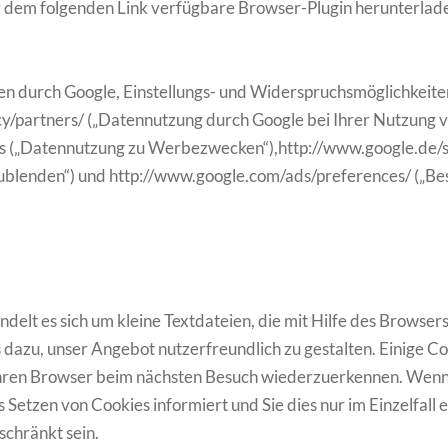
r dem folgenden Link verfügbare Browser-Plugin herunterladen
 durch Google, Einstellungs- und Widerspruchsmöglichkeiten
acy/partners/ („Datennutzung durch Google bei Ihrer Nutzung
ds („Datennutzung zu Werbezwecken“),http://www.google.de/s
ublenden“) und http://www.google.com/ads/preferences/ („B
elt es sich um kleine Textdateien, die mit Hilfe des Browser
 dazu, unser Angebot nutzerfreundlich zu gestalten. Einige C
s, Ihren Browser beim nächsten Besuch wiederzuerkennen. Wenn 
s Setzen von Cookies informiert und Sie dies nur im Einzelfall
schränkt sein.