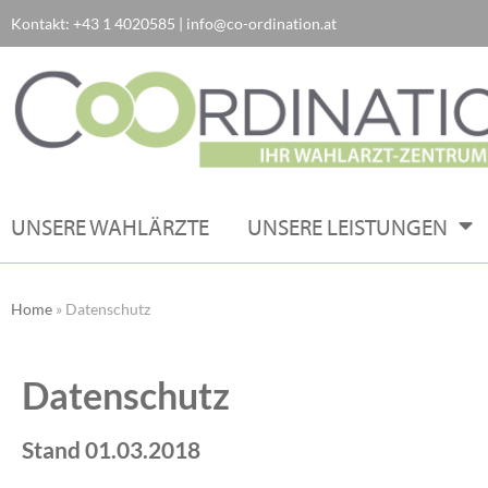
Kontakt:
+43 1 4020585
|
info@co-ordination.at
Zum
Inhalt
springen
UNSERE WAHLÄRZTE
UNSERE LEISTUNGEN
Home
»
Datenschutz
Datenschutz
Stand 01.03.2018