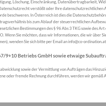
chtigung, Löschung, Einschränkung, Datenübertragbarkeit, W
Datenschutzrecht verstößt oder Ihre datenschutzrechtlichen 
örde beschweren. In Österreich ist dies die Datenschutzbehörd
agsverhältnis bis zum Ablauf der steuerrechtlichen Aufbewa
esetzlichen Bestimmungen des § 96 Abs 3 TKG sowie des Art 6 A
O. Wenn Sie möchten, dass wir Informationen, die wir über Sie
en), wenden Sie sich bitte per Email an info@co-ordination.at
e 67/9+10 Betriebs GmbH sowie etwaige Subauf
sabwicklung sowie der Vermittlung von Aufträgen das Hinzu
f eigene oder fremde Rechnung durchführen, werden wir gemäß