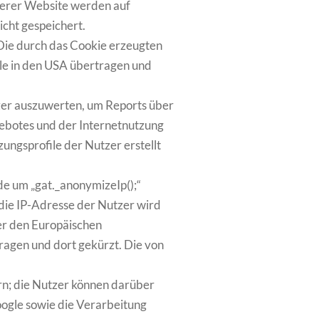
serer Website werden auf
cht gespeichert.
 Die durch das Cookie erzeugten
le in den USA übertragen und
zer auszuwerten, um Reports über
ebotes und der Internetnutzung
ngsprofile der Nutzer erstellt
de um „gat._anonymizeIp();“
die IP-Adresse der Nutzer wird
er den Europäischen
ragen und dort gekürzt. Die von
rn; die Nutzer können darüber
ogle sowie die Verarbeitung