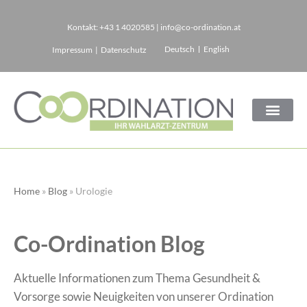
Kontakt:
+43 1 4020585
|
info@co-ordination.at
Zum
Deutsch
English
Impressum
|
Datenschutz
Inhalt
springen
Home
»
Blog
»
Urologie
Co-Ordination Blog
Aktuelle Informationen zum Thema Gesundheit &
Vorsorge sowie Neuigkeiten von unserer Ordination