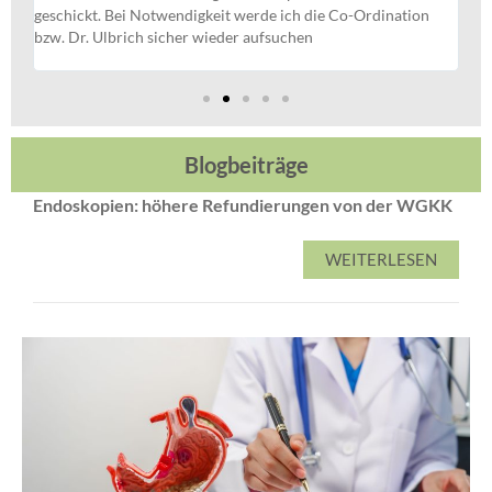
men
geschickt. Bei Notwendigkeit werde ich die Co-Ordination
au
bzw. Dr. Ulbrich sicher wieder aufsuchen
ko
au
Blogbeiträge
Endoskopien: höhere Refundierungen von der WGKK
WEITERLESEN