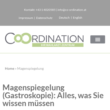
Kontakt:
+43 1 4020585
|
info@co-ordination.at
Zum
Deutsch
English
Impressum
|
Datenschutz
Inhalt
springen
Home
»
Magenspiegelung
Magenspiegelung
(Gastroskopie): Alles, was Sie
wissen müssen