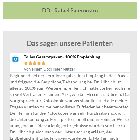
DDr. Rafael Paternostro
Das sagen unsere Patienten
Tolles Gesamtpaket - 100% Empfehlung





Von einem DocFinder Nutzer
Beginnend bei der Terminvergabe, dem Empfang in der Praxis
Ich
ich
und folgend die Gespräche/Behandlung bei Dr. Ulbrich ist
Vo
,
alles zu 100% zum Weiterempfehlen. Ich hatte vorher noch nie
ko
so viel Vertrauen zu einem Arzt, wie bei Herrn Dr. Ulbrich. Das
Wu
Vorgespräch zur Koloskopie war verständlich und alle meine
all
e
Fragen wurden zu meiner vollsten Zufriedenheit beantwortet.
Pa
ge
Der Termin für die Koloskopie war sehr kurzfristig möglich,
au
en,
die Untersuchung äußerst professionell und in keinster Weise
sch
i
unangenehm. Die vorläufigen Ergebnisse wurden von Herrn
ge
Dr. Ulbrich gleich nach der Untersuchung erklärt, der
eb
Endbefund mit Erläuterungen wurde per E-Mail an mich
An