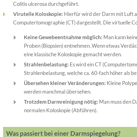
Colitis ulcerosa durchgeführt.
Virutelle Koloskopie:
Hierfür wird der Darm mit Luft a
Computertomographie (CT) dargestellt. Die virtuelle Co
Keine Gewebeentnahme möglich:
Man kann kein
Proben (Biopsien) entnehmen. Wenn etwas Verdäc
eine klassische Koloskopie gemacht werden.
Strahlenbelastung:
Es wird ein CT (Computertomo
Strahlenbelastung, welche ca. 60-fach höher als b
Übersehen kleiner Veränderungen:
Kleine Polyp
werden manchmal übersehen.
Trotzdem Darmreinigung nötig:
Man muss den Dar
normalen Koloskopie (Abführen).
Was passiert bei einer Darmspiegelung?