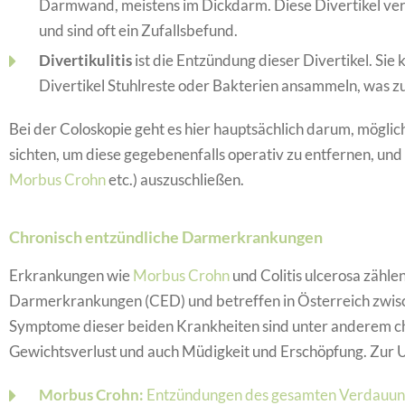
Darmwand, meistens im Dickdarm. Diese Divertikel ve
und sind oft ein Zufallsbefund.
Divertikulitis
ist die Entzündung dieser Divertikel. Sie
Divertikel Stuhlreste oder Bakterien ansammeln, was zu
Bei der Coloskopie geht es hier hauptsächlich darum, möglich
sichten, um diese gegebenenfalls operativ zu entfernen, u
Morbus Crohn
etc.) auszuschließen.
Chronisch entzündliche Darmerkrankungen
Erkrankungen wie
Morbus Crohn
und Colitis ulcerosa zähle
Darmerkrankungen (CED) und betreffen in Österreich zwis
Symptome dieser beiden Krankheiten sind unter anderem c
Gewichtsverlust und auch Müdigkeit und Erschöpfung. Zur 
Morbus Crohn:
Entzündungen des gesamten Verdauung