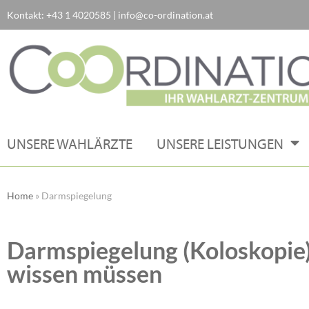
Kontakt:
+43 1 4020585
|
info@co-ordination.at
Zum
Inhalt
springen
UNSERE WAHLÄRZTE
UNSERE LEISTUNGEN
Home
»
Darmspiegelung
Darmspiegelung (Koloskopie):
wissen müssen