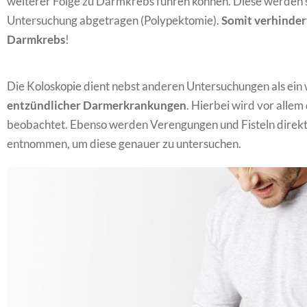
weiterer Folge zu Darmkrebs führen können. Diese werden 
Untersuchung abgetragen (Polypektomie).
Somit verhinder
Darmkrebs
!
Die Koloskopie dient nebst anderen Untersuchungen als ein
entzündlicher Darmerkrankungen
. Hierbei wird vor alle
beobachtet. Ebenso werden Verengungen und Fisteln direk
entnommen, um diese genauer zu untersuchen.