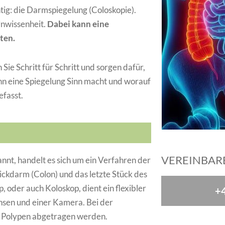
tig: die Darmspiegelung (Coloskopie).
 Unwissenheit.
Dabei kann eine
ten.
Sie Schritt für Schritt und sorgen dafür,
ann eine Spiegelung Sinn macht und worauf
efasst.
VEREINBARE
nnt, handelt es sich um ein Verfahren der
ckdarm (Colon) und das letzte Stück des
 oder auch Koloskop, dient ein flexibler
+4
insen und einer Kamera. Bei der
Polypen abgetragen werden.