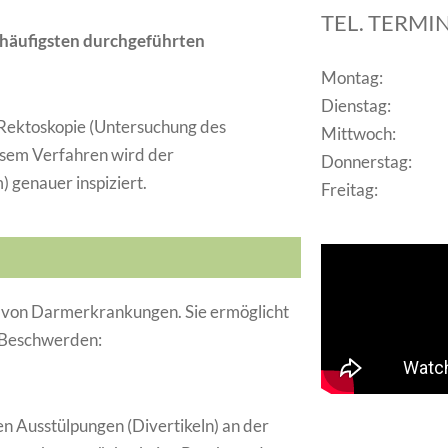
TEL. TERM
 häufigsten durchgeführten
Montag:
Dienstag:
 Rektoskopie (Untersuchung des
Mittwoch:
esem Verfahren wird der
Donnerstag:
 genauer inspiziert.
Freitag:
ik von Darmerkrankungen. Sie ermöglicht
r Beschwerden:
n Ausstülpungen (Divertikeln) an der