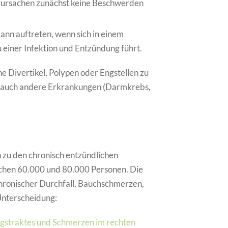
rursachen zunächst keine Beschwerden
 kann auftreten, wenn sich in einem
 einer Infektion und Entzündung führt.
e Divertikel, Polypen oder Engstellen zu
nd auch andere Erkrankungen (Darmkrebs,
n zu den chronisch entzündlichen
chen 60.000 und 80.000 Personen. Die
hronischer Durchfall, Bauchschmerzen,
Unterscheidung:
straktes und Schmerzen im rechten