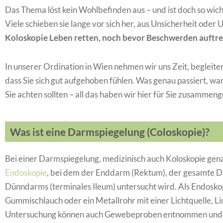
Das Thema löst kein Wohlbefinden aus – und ist doch so wich
Viele schieben sie lange vor sich her, aus Unsicherheit oder
Koloskopie Leben retten, noch bevor Beschwerden auftre
In unserer Ordination in Wien nehmen wir uns Zeit, begleiten 
dass Sie sich gut aufgehoben fühlen. Was genau passiert, w
Sie achten sollten – all das haben wir hier für Sie zusammeng
Was ist eine Darmspiegelung (Coloskopie)?
Bei einer Darmspiegelung, medizinisch auch Koloskopie gena
Endoskopie
, bei dem der Enddarm (Rektum), der gesamte Di
Dünndarms (terminales Ileum) untersucht wird. Als Endoskop,
Gummischlauch oder ein Metallrohr mit einer Lichtquelle, L
Untersuchung können auch Gewebeproben entnommen und 