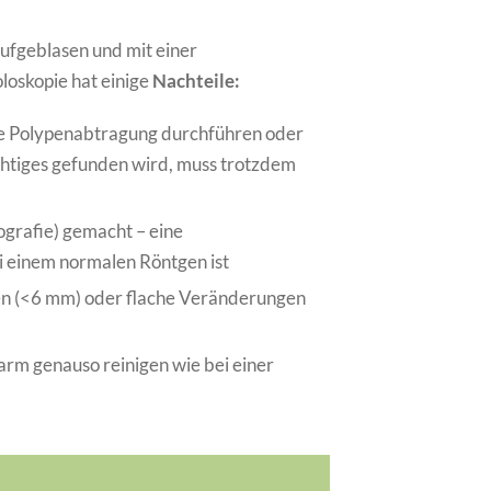
ufgeblasen und mit einer
loskopie hat einige
Nachteile:
e Polypenabtragung durchführen oder
htiges gefunden wird, muss trotzdem
grafie) gemacht – eine
ei einem normalen Röntgen ist
en (<6 mm) oder flache Veränderungen
m genauso reinigen wie bei einer