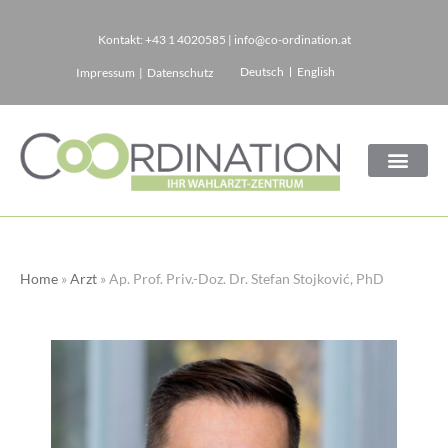
Kontakt:
+43 1 4020585
|
info@co-ordination.at
Zum
Deutsch
English
Impressum
|
Datenschutz
Inhalt
springen
Home
»
Arzt
»
Ap. Prof. Priv.-Doz. Dr. Stefan Stojković, PhD