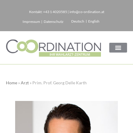
Kontakt:
+43 1 4020585
|
info@co-ordination.at
Zum
Deutsch
English
Impressum
|
Datenschutz
Inhalt
springen
Home
»
Arzt
»
Prim. Prof. Georg Delle Karth