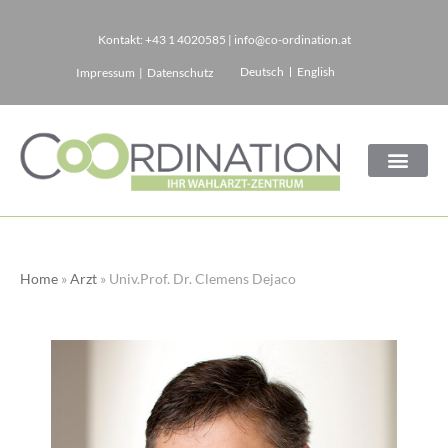
Kontakt:
+43 1 4020585
|
info@co-ordination.at
Zum
Deutsch
English
Impressum
|
Datenschutz
Inhalt
springen
Home
»
Arzt
»
Univ.Prof. Dr. Clemens Dejaco