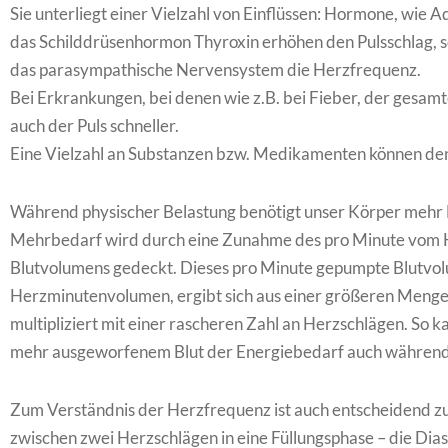
Sie unterliegt einer Vielzahl von Einflüssen: Hormone, wie 
das Schilddrüsenhormon Thyroxin erhöhen den Pulsschlag, 
das parasympathische Nervensystem die Herzfrequenz.
Bei Erkrankungen, bei denen wie z.B. bei Fieber, der gesamt
auch der Puls schneller.
Eine Vielzahl an Substanzen bzw. Medikamenten können den P
Während physischer Belastung benötigt unser Körper mehr E
Mehrbedarf wird durch eine Zunahme des pro Minute vom 
Blutvolumens gedeckt. Dieses pro Minute gepumpte Blutvo
Herzminutenvolumen, ergibt sich aus einer größeren Meng
multipliziert mit einer rascheren Zahl an Herzschlägen. So 
mehr ausgeworfenem Blut der Energiebedarf auch während
Zum Verständnis der Herzfrequenz ist auch entscheidend zu 
zwischen zwei Herzschlägen in eine Füllungsphase – die Dias