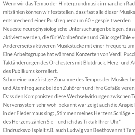
Wenn wir das Tempo der Hintergrundmusik in manchen Rad
mitzählen können wir feststellen, dass fast alle dieser Musi
entsprechend einer Pulsfrequenz um 60 – gespielt werden.
Neueste neurophysiologische Untersuchungen belegen, dass
aktiviert werden, die für Wohlbefinden und Glücksgefühle v
Andererseits aktivieren Musikstücke mit einer Frequenz um 
Eine Arbeitsgruppe hat während Konzerten von Verdi, Pucci
Taktänderungen des Orchesters mit Blutdruck, Herz- und 
des Publikums korreliert.
Schon eine kurzfristige Zunahme des Tempos der Musiker bed
und Atemfrequenz bei den Zuhörern und ihre Gefäße vereng
Dass den Komponisten diese Wechselwirkungen zwischen 
Nervensystem sehr wohl bekannt war zeigt auch die Anspiel
in der Fledermaus sing: „Stimmen meines Herzens Schläge – 
des Herzens zählen Sie – und ich das Tiktak Ihrer Uhr.“
Eindrucksvoll spielt z.B. auch Ludwig van Beethoven mit Te