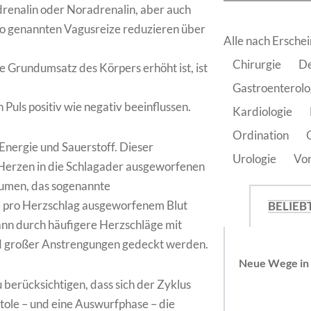
Adrenalin oder Noradrenalin, aber auch
so genannten Vagusreize reduzieren über
Alle nach Ersch
Chirurgie
De
e Grundumsatz des Körpers erhöht ist, ist
Gastroenterolo
uls positiv wie negativ beeinflussen.
Kardiologie
Ordination
nergie und Sauerstoff. Dieser
Urologie
Vo
Herzen in die Schlagader ausgeworfenen
lumen, das sogenannte
e pro Herzschlag ausgeworfenem Blut
BELIEB
kann durch häufigere Herzschläge mit
 großer Anstrengungen gedeckt werden.
Neue Wege in 
berücksichtigen, dass sich der Zyklus
tole – und eine Auswurfphase – die