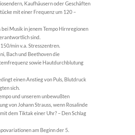
iosendern, Kaufhäusern oder Geschäften
kstücke mit einer Frequenz um 120 –
 bei Musik in jenem Tempo Hirnregionen
erantwortlich sind.
150/min v.a. Stresszentren.
ni, Bach und Beethoven die
Atemfrequenz sowie Hautdurchblutung
ingt einen Anstieg von Puls, Blutdruck
ten sich.
Tempo und unserem unbewußten
ung von Johann Strauss, wenn Rosalinde
mit dem Tiktak einer Uhr? – Den Schlag
mpovariationen am Beginn der 5.