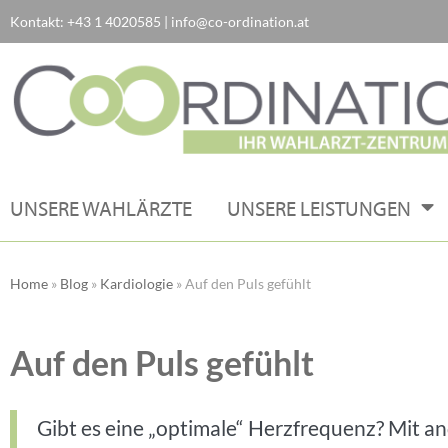
Kontakt:
+43 1 4020585
|
info@co-ordination.at
Zum
Inhalt
springen
UNSERE WAHLÄRZTE
UNSERE LEISTUNGEN
Home
»
Blog
»
Kardiologie
»
Auf den Puls gefühlt
Auf den Puls gefühlt
Gibt es eine „optimale“ Herzfrequenz? Mit a