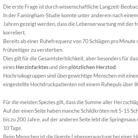
Die erste Frage ist durch wissenschaftliche Langzeit-Beoba
In der Famingham-Studie konnte unter anderem nach eine
Jahren gezeigt werden, dass die Lebenserwartung mit der 
korreliert.
Bereits ab einer Ruhefrequenz von 70 Schlägen pro Minute s
frühzeitiger zu versterben.
Dies gilt für die Gesamtsterblichkeit, aber besonders für 
eines
Herzinfarktes
und den
plötzlichen Herztod
.
Hochrisikogruppen sind übergewichtige Menschen mit eine
eingestellte Hochdruckpatienten mit einem Ruhepuls über 8
Für die meisten Spezies gilt, dass die Summe aller Herzschläg
Auf der einen Seite haben manche Schildkröten mit 5-15 S
bis zu 200 Jahre, auf der anderen Seite lebt die Springmaus
10 Tage.
Beim Menschen ist die längste Lebenserwartung bei einer H