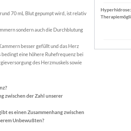
Hyperhidrose
 rund 70 mL Blut gepumpt wird, ist relativ
Therapiemögli
rzkammern sondern auch die Durchblutung
 Kammern besser gefüllt und das Herz
s bedingt eine höhere Ruhefrequenz bei
ergieversorgung des Herzmuskels sowie
enz?
g zwischen der Zahl unserer
 gibt es einen Zusammenhang zwischen
nserem Unbewußten?