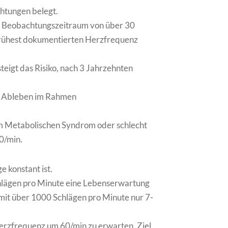
chtungen belegt.
m Beobachtungszeitraum von über 30
frühest dokumentierten Herzfrequenz
teigt das Risiko, nach 3 Jahrzehnten
das Ableben im Rahmen
m Metabolischen Syndrom oder schlecht
0/min.
e konstant ist.
chlägen pro Minute eine Lebenserwartung
 mit über 1000 Schlägen pro Minute nur 7-
erzfrequenz um 60/min zu erwarten, Ziel