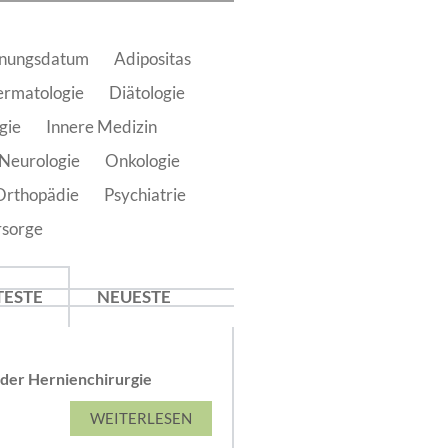
einungsdatum
Adipositas
rmatologie
Diätologie
gie
Innere Medizin
Neurologie
Onkologie
Orthopädie
Psychiatrie
rsorge
TESTE
NEUESTE
der Hernienchirurgie
WEITERLESEN