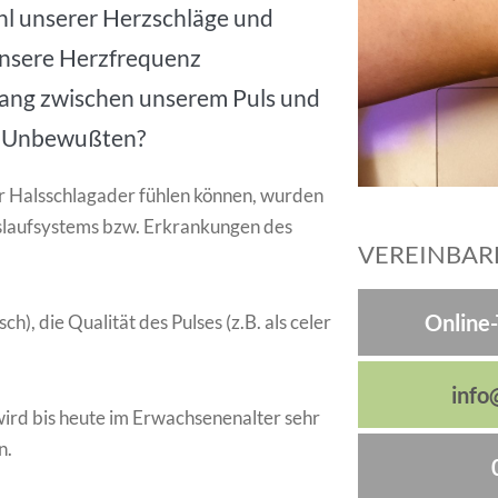
l unserer Herzschläge und
unsere Herzfrequenz
hang zwischen unserem Puls und
m Unbewußten?
r Halsschlagader fühlen können, wurden
islaufsystems bzw. Erkrankungen des
VEREINBARE
Online
), die Qualität des Pulses (z.B. als celer
info
ird bis heute im Erwachsenenalter sehr
n.