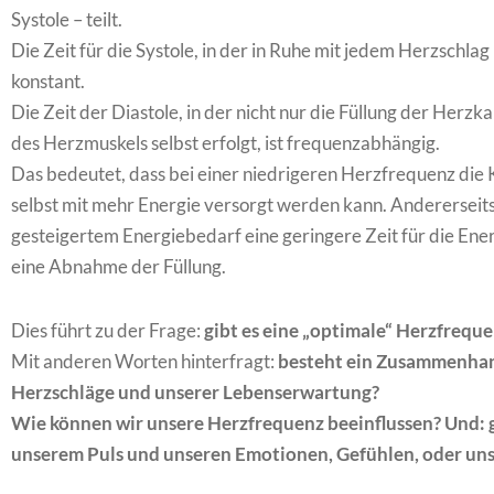
Systole – teilt.
Die Zeit für die Systole, in der in Ruhe mit jedem Herzschlag
konstant.
Die Zeit der Diastole, in der nicht nur die Füllung der He
des Herzmuskels selbst erfolgt, ist frequenzabhängig.
Das bedeutet, dass bei einer niedrigeren Herzfrequenz die
selbst mit mehr Energie versorgt werden kann. Andererseit
gesteigertem Energiebedarf eine geringere Zeit für die En
eine Abnahme der Füllung.
Dies führt zu der Frage:
gibt es eine „optimale“ Herzfrequ
Mit anderen Worten hinterfragt:
besteht ein Zusammenhan
Herzschläge und unserer Lebenserwartung?
Wie können wir unsere Herzfrequenz beeinflussen? Und:
unserem Puls und unseren Emotionen, Gefühlen, oder u