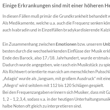
Einige Erkrankungen sind mit einer höheren He
In diesen Fällen muß primär die Grundkrankheit behandelt 
Als Medikamente, welche u.a. auch die Frequenz senken kö
auch Ivabradin und in Einzelfällen bradykardisierende Ka
Ein Zusammenhang zwischen
Emotionen
bzw. unserem
Un
besten durch die wechselwirkenden Einflüsse der Musik erk
Ende des Barock, also 17./18. Jahrhundert, wurde erstmals d
Dadurch wurde angegeben, wie rasch ein Musikstück zu spiel
Als Richtwert orientierte man sich am menschlichen Pulsschl
„Adagio“ wurde als „langsam, mit großem Ausdruck“ mit eine
„Allegro“ wird seitdem mit 112 bis 120 Schlägen gespielt.
Bei den Frequenzangaben erinnern sich Musiker, dass mit Ga
1, 2 – 1,2,3,4, sodass v.a. in der heutigen Unterhaltungsmus
halbe Noten oft gleich zu interpretieren sind.