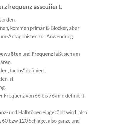
rzfrequenz assoziiert.
werden.
nnen, kommen primär ß-Blocker, aber
lzium-Antagonisten zur Anwendung.
bewußten
und
Frequenz
läßt sich am
lären.
er „tactus“ definiert.
en ist.
ag.
r Frequenz von 66 bis 76/min definiert.
nz- und Halbtönen eingezählt wird, also
ik 60 bzw 120 Schläge, also ganze und