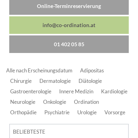
Online-Terminreservierung
info@co-ordination.at
01 402 05 85
Alle nach Erscheinungsdatum
Adipositas
Chirurgie
Dermatologie
Diätologie
Gastroenterologie
Innere Medizin
Kardiologie
Neurologie
Onkologie
Ordination
Orthopädie
Psychiatrie
Urologie
Vorsorge
BELIEBTESTE