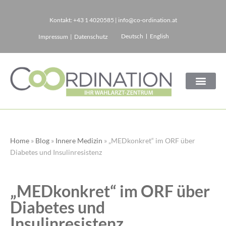
Kontakt:
+43 1 4020585
|
info@co-ordination.at
Zum
Deutsch
English
Impressum
|
Datenschutz
Inhalt
springen
Home
»
Blog
»
Innere Medizin
»
„MEDkonkret“ im ORF über
Diabetes und Insulinresistenz
„MEDkonkret“ im ORF über
Diabetes und
Insulinresistenz