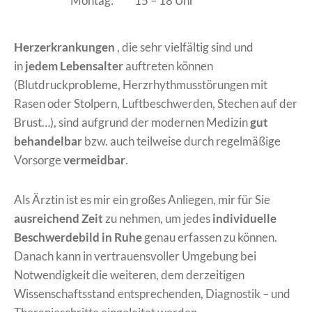
Montag:
15 – 18 Uhr
Herzerkrankungen
, die sehr vielfältig sind und
in
jedem Lebensalter
auftreten können
(Blutdruckprobleme, Herzrhythmusstörungen mit
Rasen oder Stolpern, Luftbeschwerden, Stechen auf der
Brust…), sind aufgrund der modernen Medizin
gut
behandelbar
bzw. auch teilweise durch regelmäßige
Vorsorge
vermeidbar
.
Als Ärztin ist es mir ein großes Anliegen, mir für Sie
ausreichend Zeit
zu nehmen, um jedes
individuelle
Beschwerdebild in Ruhe
genau erfassen zu können.
Danach kann in vertrauensvoller Umgebung bei
Notwendigkeit die weiteren, dem derzeitigen
Wissenschaftsstand entsprechenden, Diagnostik – und