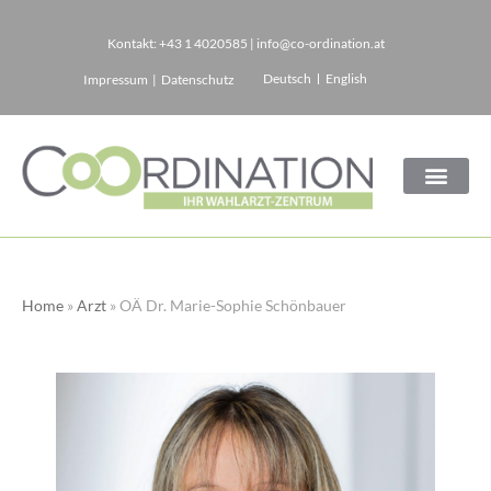
Kontakt:
+43 1 4020585
|
info@co-ordination.at
Zum
Deutsch
English
Impressum
|
Datenschutz
Inhalt
springen
Home
»
Arzt
»
OÄ Dr. Marie-Sophie Schönbauer