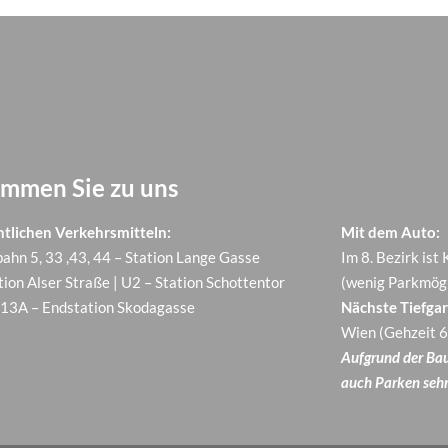
ommen Sie zu uns
So komme
ntlichen Verkehrsmitteln:
Mit dem Auto:
ahn 5, 33 ,43, 44 – Station Lange Gasse
Im 8. Bezirk ist
tion Alser Straße | U2 – Station Schottentor
(wenig Parkmögl
13A – Endstation Skodagasse
Nächste Tiefgar
Wien (Gehzeit 6
Aufgrund der Baus
auch Parken sehr