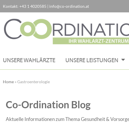
Kontakt:
+43 1 4020585
|
info@co-ordination.at
Zum
Inhalt
springen
UNSERE WAHLÄRZTE
UNSERE LEISTUNGEN
Home
»
Gastroenterologie
Co-Ordination Blog
Aktuelle Informationen zum Thema Gesundheit & Vorsorge