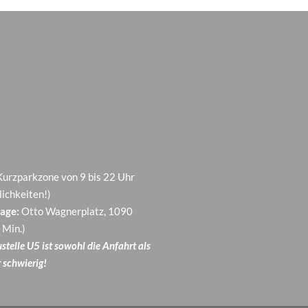
n zu uns
 Kurzparkzone von 9 bis 22 Uhr
ichkeiten!)
age:
Otto Wagnerplatz, 1090
 Min.)
telle U5 ist sowohl die Anfahrt als
 schwierig!