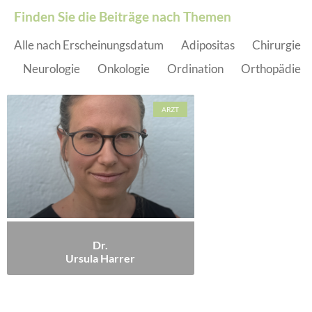
Finden Sie die Beiträge nach Themen
Alle nach Erscheinungsdatum
Adipositas
Chirurgie
Neurologie
Onkologie
Ordination
Orthopädie
ARZT
Dr.
Ursula Harrer