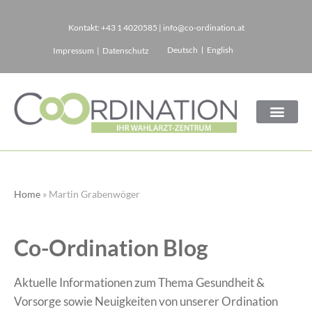
Kontakt:
+43 1 4020585
|
info@co-ordination.at
Zum
Deutsch
English
Impressum
|
Datenschutz
Inhalt
springen
Home
»
Martin Grabenwöger
Co-Ordination Blog
Aktuelle Informationen zum Thema Gesundheit &
Vorsorge sowie Neuigkeiten von unserer Ordination