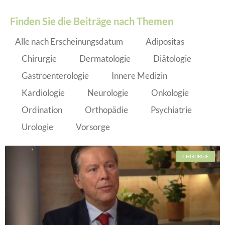
Finden Sie die Beiträge nach Themen
Alle nach Erscheinungsdatum
Adipositas
Chirurgie
Dermatologie
Diätologie
Gastroenterologie
Innere Medizin
Kardiologie
Neurologie
Onkologie
Ordination
Orthopädie
Psychiatrie
Urologie
Vorsorge
CHIRURGIE