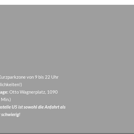
n zu uns
 Kurzparkzone von 9 bis 22 Uhr
ichkeiten!)
age:
Otto Wagnerplatz, 1090
 Min.)
telle U5 ist sowohl die Anfahrt als
 schwierig!