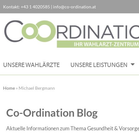
Kontakt:
+43 1 4020585
|
info@co-ordination.at
Zum
Inhalt
springen
UNSERE WAHLÄRZTE
UNSERE LEISTUNGEN
Home
»
Michael Bergmann
Co-Ordination Blog
Aktuelle Informationen zum Thema Gesundheit & Vorsorge