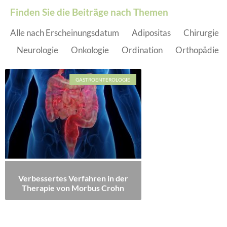
Finden Sie die Beiträge nach Themen
Alle nach Erscheinungsdatum
Adipositas
Chirurgie
Neurologie
Onkologie
Ordination
Orthopädie
GASTROENTEROLOGIE
Verbessertes Verfahren in der
Therapie von Morbus Crohn