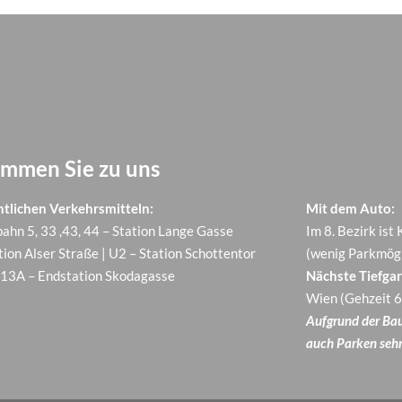
ommen Sie zu uns
So komme
ntlichen Verkehrsmitteln:
Mit dem Auto:
ahn 5, 33 ,43, 44 – Station Lange Gasse
Im 8. Bezirk ist
tion Alser Straße | U2 – Station Schottentor
(wenig Parkmögl
13A – Endstation Skodagasse
Nächste Tiefgar
Wien (Gehzeit 6
Aufgrund der Baus
auch Parken sehr