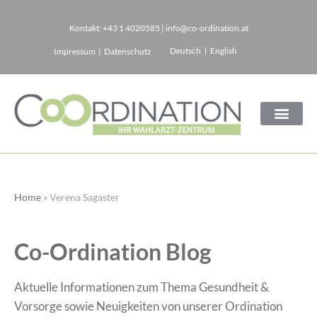
Kontakt:
+43 1 4020585
|
info@co-ordination.at
Zum
Deutsch
English
Impressum
|
Datenschutz
Inhalt
springen
Home
»
Verena Sagaster
Co-Ordination Blog
Aktuelle Informationen zum Thema Gesundheit &
Vorsorge sowie Neuigkeiten von unserer Ordination