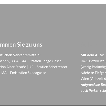
ommen Sie zu uns
So komme
ntlichen Verkehrsmitteln:
Mit dem Auto:
ahn 5, 33 ,43, 44 – Station Lange Gasse
Im 8. Bezirk ist
tion Alser Straße | U2 – Station Schottentor
(wenig Parkmögl
13A – Endstation Skodagasse
Nächste Tiefgar
Wien (Gehzeit 6
Aufgrund der Baus
auch Parken sehr