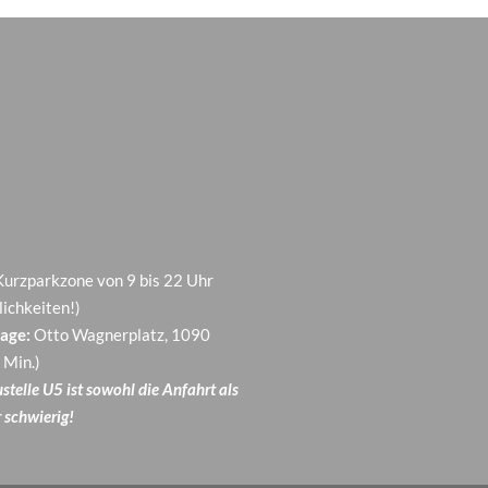
n zu uns
 Kurzparkzone von 9 bis 22 Uhr
ichkeiten!)
age:
Otto Wagnerplatz, 1090
 Min.)
telle U5 ist sowohl die Anfahrt als
 schwierig!