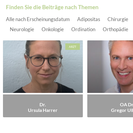
Finden Sie die Beiträge nach Themen
Alle nach Erscheinungsdatum
Adipositas
Chirurgie
Neurologie
Onkologie
Ordination
Orthopädie
ARZT
Dr.
OA Dr
Ursula Harrer
Gregor Ul