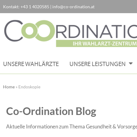
Kontakt:
+43 1 4020585
|
info@co-ordination.at
Zum
Inhalt
springen
UNSERE WAHLÄRZTE
UNSERE LEISTUNGEN
Home
»
Endoskopie
Co-Ordination Blog
Aktuelle Informationen zum Thema Gesundheit & Vorsorge