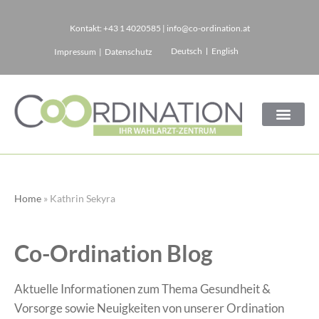
Kontakt:
+43 1 4020585
|
info@co-ordination.at
Zum
Deutsch
English
Impressum
|
Datenschutz
Inhalt
springen
Home
»
Kathrin Sekyra
Co-Ordination Blog
Aktuelle Informationen zum Thema Gesundheit &
Vorsorge sowie Neuigkeiten von unserer Ordination