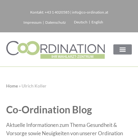
Kontakt:
+43 1 4020585
|
info@co-ordination.at
Zum
Deutsch
English
Impressum
|
Datenschutz
Inhalt
springen
Home
»
Ulrich Koller
Co-Ordination Blog
Aktuelle Informationen zum Thema Gesundheit &
Vorsorge sowie Neuigkeiten von unserer Ordination