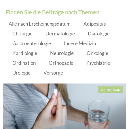
Finden Sie die Beiträge nach Themen
Alle nach Erscheinungsdatum
Adipositas
Chirurgie
Dermatologie
Diätologie
Gastroenterologie
Innere Medizin
Kardiologie
Neurologie
Onkologie
Ordination
Orthopädie
Psychiatrie
Urologie
Vorsorge
ORTHOPÄDIE