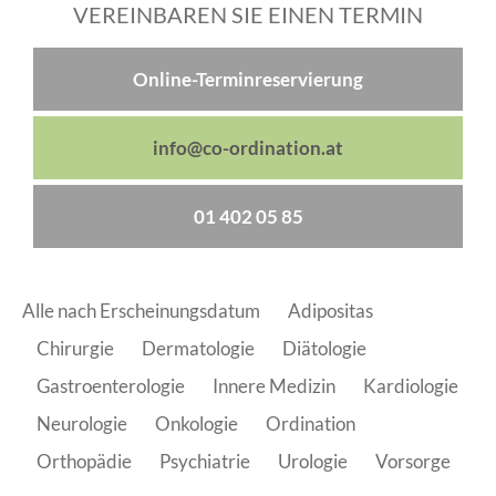
VEREINBAREN SIE EINEN TERMIN
Online-Terminreservierung
info@co-ordination.at
01 402 05 85
Alle nach Erscheinungsdatum
Adipositas
Chirurgie
Dermatologie
Diätologie
Gastroenterologie
Innere Medizin
Kardiologie
Neurologie
Onkologie
Ordination
Orthopädie
Psychiatrie
Urologie
Vorsorge