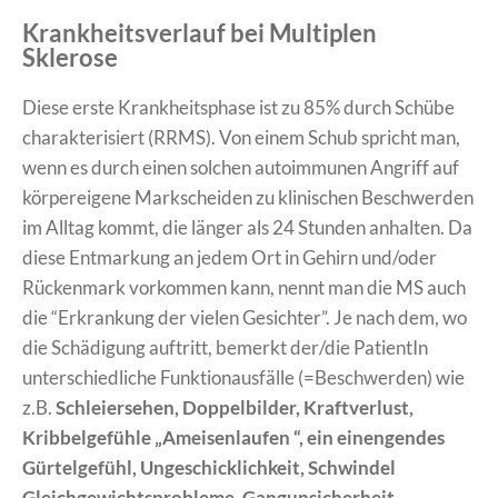
Krankheitsverlauf bei Multiplen
Sklerose
​Diese erste Krankheitsphase ist zu 85% durch Schübe
charakterisiert (RRMS). Von einem Schub spricht man,
wenn es durch einen solchen autoimmunen Angriff auf
körpereigene Markscheiden zu klinischen Beschwerden
im Alltag kommt, die länger als 24 Stunden anhalten. Da
diese Entmarkung an jedem Ort in Gehirn und/oder
Rückenmark vorkommen kann, nennt man die MS auch
die “Erkrankung der vielen Gesichter”. Je nach dem, wo
die Schädigung auftritt, bemerkt der/die PatientIn
unterschiedliche Funktionausfälle (=Beschwerden) wie
z.B.
Schleiersehen, Doppelbilder, Kraftverlust,
Kribbelgefühle „Ameisenlaufen “, ein einengendes
Gürtelgefühl, Ungeschicklichkeit, Schwindel
Gleichgewichtsprobleme, Gangunsicherheit,