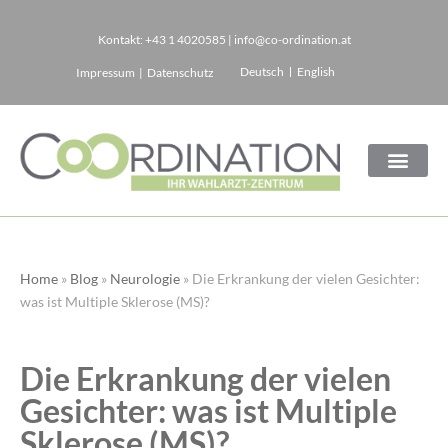
Kontakt:
+43 1 4020585
|
info@co-ordination.at
Zum
Deutsch
English
Impressum
|
Datenschutz
Inhalt
springen
Home
»
Blog
»
Neurologie
»
Die Erkrankung der vielen Gesichter:
was ist Multiple Sklerose (MS)?
Die Erkrankung der vielen
Gesichter: was ist Multiple
Sklerose (MS)?