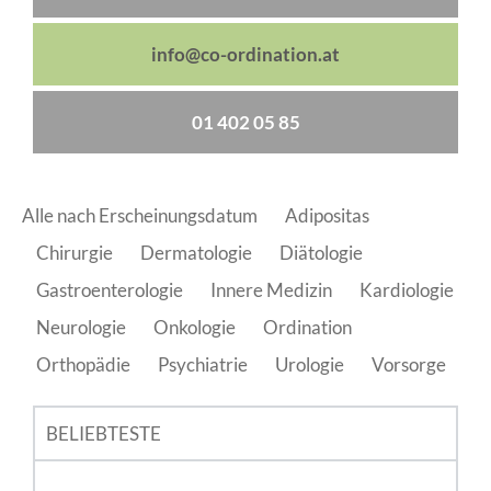
info@co-ordination.at
01 402 05 85
Alle nach Erscheinungsdatum
Adipositas
Chirurgie
Dermatologie
Diätologie
Gastroenterologie
Innere Medizin
Kardiologie
Neurologie
Onkologie
Ordination
Orthopädie
Psychiatrie
Urologie
Vorsorge
BELIEBTESTE