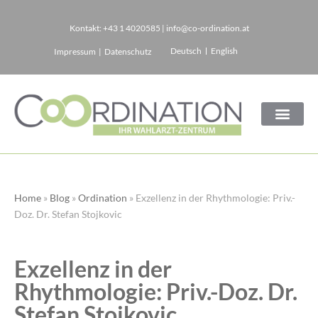
Kontakt:
+43 1 4020585
|
info@co-ordination.at
Zum
Deutsch
English
Impressum
|
Datenschutz
Inhalt
springen
Home
»
Blog
»
Ordination
»
Exzellenz in der Rhythmologie: Priv.-
Doz. Dr. Stefan Stojkovic
Exzellenz in der
Rhythmologie: Priv.-Doz. Dr.
Stefan Stojkovic