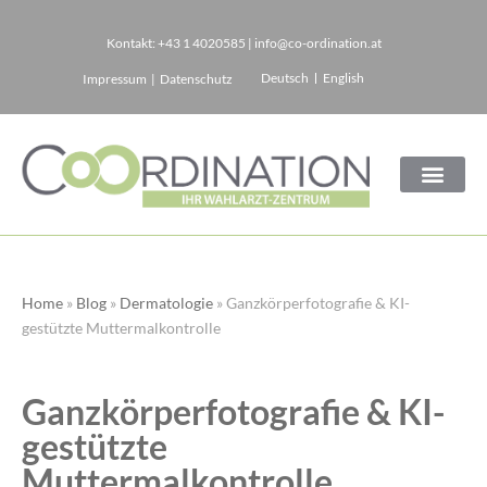
Kontakt:
+43 1 4020585
|
info@co-ordination.at
Zum
Deutsch
English
Impressum
|
Datenschutz
Inhalt
springen
Home
»
Blog
»
Dermatologie
»
Ganzkörperfotografie & KI-
gestützte Muttermalkontrolle
Ganzkörperfotografie & KI-
gestützte
Muttermalkontrolle