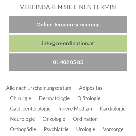
VEREINBAREN SIE EINEN TERMIN
Online-Terminreservierung
info@co-ordination.at
01 402 05 85
Alle nach Erscheinungsdatum
Adipositas
Chirurgie
Dermatologie
Diätologie
Gastroenterologie
Innere Medizin
Kardiologie
Neurologie
Onkologie
Ordination
Orthopädie
Psychiatrie
Urologie
Vorsorge