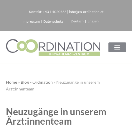
Kontakt:
+43 1 4020585
|
info@co-ordination.at
Zum
Deutsch
English
Impressum
|
Datenschutz
Inhalt
springen
Home
»
Blog
»
Ordination
»
Neuzugänge in unserem
Ärzt:innenteam
Neuzugänge in unserem
Ärzt:innenteam