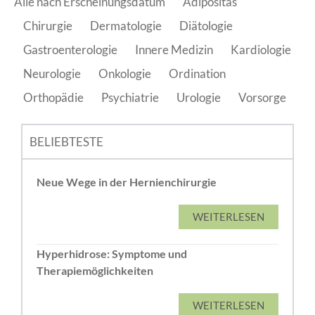
Alle nach Erscheinungsdatum
Adipositas
Chirurgie
Dermatologie
Diätologie
Gastroenterologie
Innere Medizin
Kardiologie
Neurologie
Onkologie
Ordination
Orthopädie
Psychiatrie
Urologie
Vorsorge
BELIEBTESTE
Neue Wege in der Hernienchirurgie
WEITERLESEN
Hyperhidrose: Symptome und
Therapiemöglichkeiten
WEITERLESEN