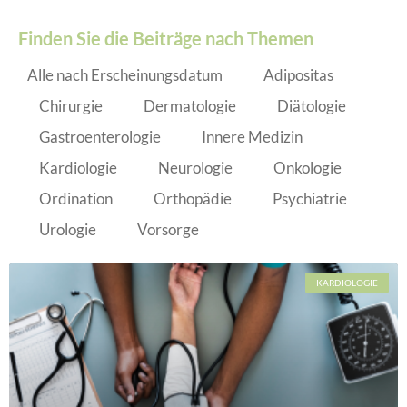
Finden Sie die Beiträge nach Themen
Alle nach Erscheinungsdatum
Adipositas
Chirurgie
Dermatologie
Diätologie
Gastroenterologie
Innere Medizin
Kardiologie
Neurologie
Onkologie
Ordination
Orthopädie
Psychiatrie
Urologie
Vorsorge
KARDIOLOGIE