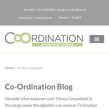
Kontakt:
+43 1 4020585
|
info@co-ordination.at
Zum
Deutsch
English
Impressum
|
Datenschutz
Inhalt
springen
Home
»
Gürkan Sengölge
Co-Ordination Blog
Aktuelle Informationen zum Thema Gesundheit &
Vorsorge sowie Neuigkeiten von unserer Ordination